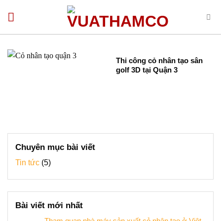
Bỏ
qua
nội
dung
Thi công cỏ nhân tạo sân
golf 3D tại Quận 3
Chuyên mục bài viết
Tin tức
(5)
Bài viết mới nhất
Tham quan nhà máy sản xuất cỏ nhân tạo ở Việt