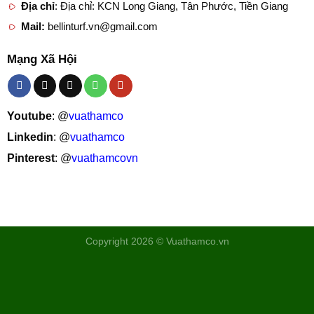
Địa chỉ
: Địa chỉ: KCN Long Giang, Tân Phước, Tiền Giang
Mail:
bellinturf.vn@gmail.com
Mạng Xã Hội
Youtube
: @
vuathamco
Linkedin
: @
vuathamco
Pinterest
: @
vuathamcovn
Copyright 2026 © Vuathamco.vn