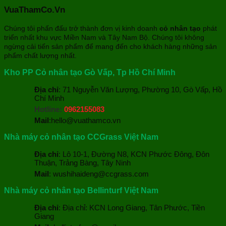
VuaThamCo.Vn
Chúng tôi phấn đấu trở thành đơn vị kinh doanh
cỏ nhân tạo
phát
triển nhất khu vực Miền Nam và Tây Nam Bộ. Chúng tôi không
ngừng cải tiến sản phẩm để mang đến cho khách hàng những sản
phẩm chất lượng nhất.
Kho PP Cỏ nhân tạo Gò Vấp, Tp Hồ Chí Minh
Địa chỉ
: 71 Nguyễn Văn Lượng, Phường 10, Gò Vấp, Hồ
Chí Minh
Hotline:
0962155083
Mail
:hello@vuathamco.vn
Nhà máy cỏ nhân tạo CCGrass Việt Nam
Địa chỉ
: Lô 10-1, Đường N8, KCN Phước Đông, Đôn
Thuận, Trảng Bàng, Tây Ninh
Mail
: wushihaideng@ccgrass.com
Nhà máy cỏ nhân tạo Bellinturf Việt Nam
Địa chỉ
: Địa chỉ: KCN Long Giang, Tân Phước, Tiền
Giang