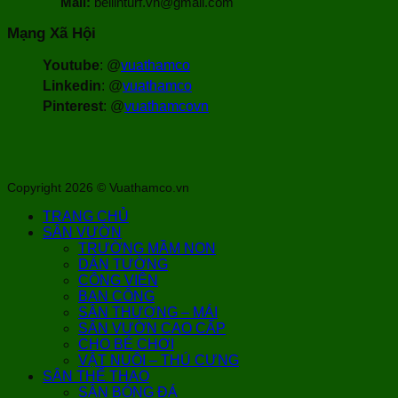
Mail:
bellinturf.vn@gmail.com
Mạng Xã Hội
Youtube
: @
vuathamco
Linkedin
: @
vuathamco
Pinterest
: @
vuathamcovn
Copyright 2026 © Vuathamco.vn
TRANG CHỦ
SÂN VƯỜN
TRƯỜNG MẦM NON
DÁN TƯỜNG
CÔNG VIÊN
BAN CÔNG
SÂN THƯỢNG – MÁI
SÂN VƯỜN CAO CẤP
CHO BÉ CHƠI
VẬT NUÔI – THÚ CƯNG
SÂN THỂ THAO
SÂN BÓNG ĐÁ