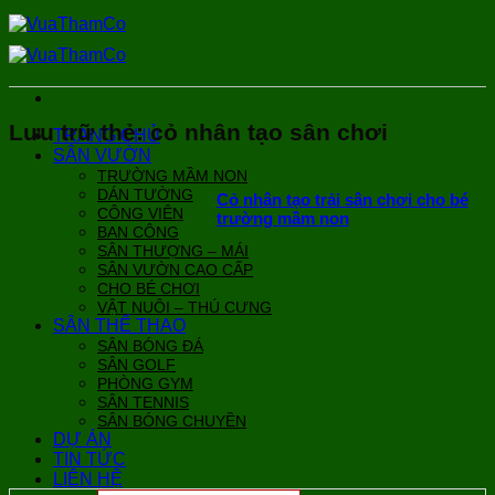
Bỏ
qua
nội
dung
Lưu trữ thẻ:
cỏ nhân tạo sân chơi
TRANG CHỦ
SÂN VƯỜN
TRƯỜNG MẦM NON
DÁN TƯỜNG
Cỏ nhân tạo trải sân chơi cho bé
CÔNG VIÊN
trường mầm non
BAN CÔNG
SÂN THƯỢNG – MÁI
SÂN VƯỜN CAO CẤP
CHO BÉ CHƠI
VẬT NUÔI – THÚ CƯNG
SÂN THỂ THAO
SÂN BÓNG ĐÁ
SÂN GOLF
PHÒNG GYM
SÂN TENNIS
SÂN BÓNG CHUYỀN
DỰ ÁN
TIN TỨC
LIÊN HỆ