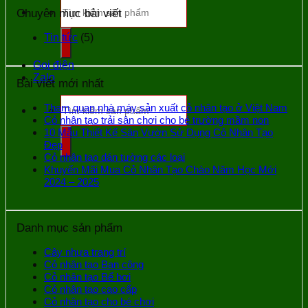
Tìm
Chuyên mục bài viết
kiếm:
Tin tức
(5)
Gọi điện
Zalo
Bài viết mới nhất
Tìm
Tham quan nhà máy sản xuất cỏ nhân tạo ở Việt Nam
kiếm:
Cỏ nhân tạo trải sân chơi cho bé trường mầm non
10 Mẫu Thiết Kế Sân Vườn Sử Dụng Cỏ Nhân Tạo
Đẹp
Cỏ nhân tạo dán tường các loại
Khuyến Mãi Mua Cỏ Nhân Tạo Chào Năm Học Mới
2024 – 2025
Danh mục sản phẩm
Cây nhựa trang trí
Cỏ nhân tạo Ban công
Cỏ nhân tạo Bể bơi
Cỏ nhân tạo cao cấp
Cỏ nhân tạo cho bé chơi