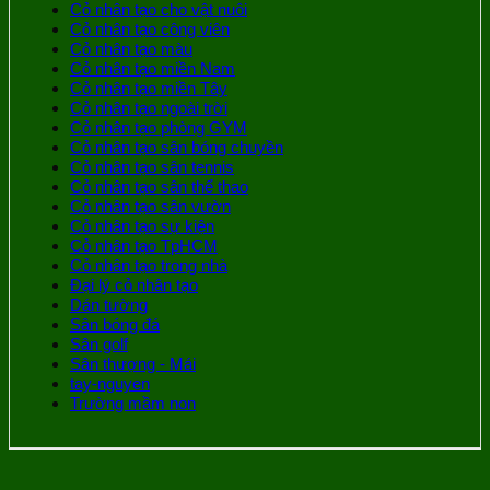
Cỏ nhân tạo cho vật nuôi
Cỏ nhân tạo công viên
Cỏ nhân tạo màu
Cỏ nhân tạo miền Nam
Cỏ nhân tạo miền Tây
Cỏ nhân tạo ngoài trời
Cỏ nhân tạo phòng GYM
Cỏ nhân tạo sân bóng chuyền
Cỏ nhân tạo sân tennis
Cỏ nhân tạo sân thể thao
Cỏ nhân tạo sân vườn
Cỏ nhân tạo sự kiện
Cỏ nhân tạo TpHCM
Cỏ nhân tạo trong nhà
Đại lý cỏ nhân tạo
Dán tường
Sân bóng đá
Sân golf
Sân thượng - Mái
tay-nguyen
Trường mầm non