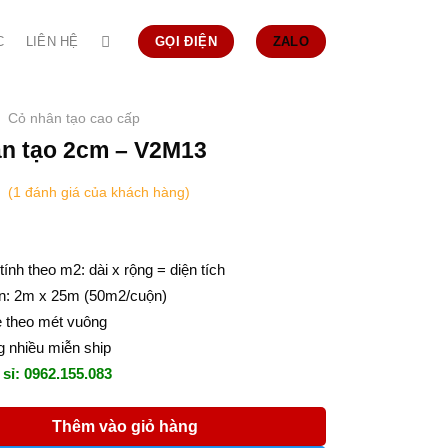
C
LIÊN HỆ
GỌI ĐIỆN
ZALO
Cỏ nhân tạo cao cấp
n tạo 2cm – V2M13
(
1
đánh giá của khách hàng)
tính theo m2: dài x rộng = diện tích
n: 2m x 25m (50m2/cuộn)
ẻ theo mét vuông
 nhiều miễn ship
 sỉ: 0962.155.083
Thêm vào giỏ hàng