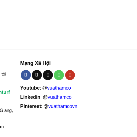
Mạng Xã Hội
tôi
Youtube
: @
vuathamco
nturf
Linkedin
: @
vuathamco
Pinterest
: @
vuathamcovn
 Giang,
om