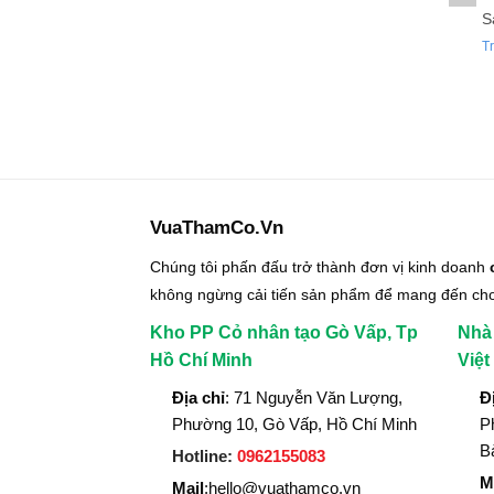
S
Tr
VuaThamCo.Vn
Chúng tôi phấn đấu trở thành đơn vị kinh doanh
không ngừng cải tiến sản phẩm để mang đến ch
Kho PP Cỏ nhân tạo Gò Vấp, Tp
Nhà
Hồ Chí Minh
Việ
Địa chỉ
: 71 Nguyễn Văn Lượng,
Đ
Phường 10, Gò Vấp, Hồ Chí Minh
P
B
Hotline:
0962155083
M
Mail
:hello@vuathamco.vn