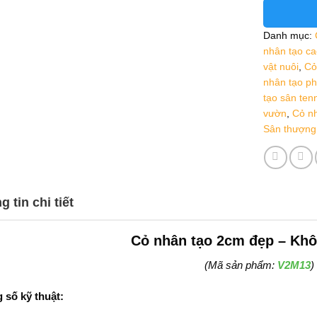
Danh mục:
nhân tạo ca
vật nuôi
,
Cỏ
nhân tạo p
tạo sân tenn
vườn
,
Cỏ nh
Sân thượng 
 tin chi tiết
Cỏ nhân tạo 2cm đẹp – Khô
(Mã sản phẩm:
V2M13
)
 số kỹ thuật: