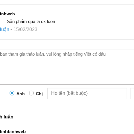
binhweb
Sản phẩm quá là ok luôn
p
luận
•
15/02/2023
Anh
Chị
h luận
Ninhbinhweb