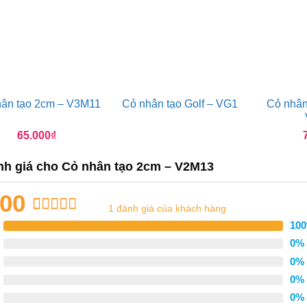
hân tạo 2cm – V3M11
Cỏ nhân tạo Golf – VG1
Cỏ nhân
65.000
₫
nh giá cho
Cỏ nhân tạo 2cm – V2M13
.00
1
đánh giá của khách hàng
5.00
1
trên 5
10
dựa trên
0%
đánh giá
0%
0%
0%