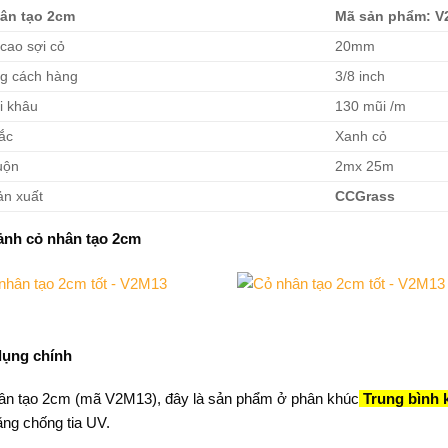
ân tạo 2cm
Mã sản phẩm: V
cao sợi cỏ
20mm
g cách hàng
3/8 inch
i khâu
130 mũi /m
ắc
Xanh cỏ
uộn
2mx 25m
ản xuất
CCGrass
ảnh cỏ nhân tạo 2cm
ụng chính
ân tạo 2cm (mã V2M13), đây là sản phẩm ở phân khúc
Trung bình 
ăng chống tia UV.