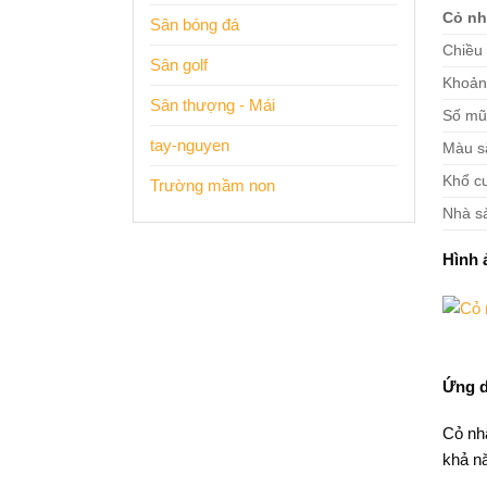
Cỏ nh
Sân bóng đá
Chiều 
Sân golf
Khoản
Sân thượng - Mái
Số mũ
tay-nguyen
Màu s
Khổ c
Trường mầm non
Nhà s
Hình 
Ứng d
Cỏ nh
khả n