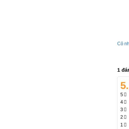
Cỏ n
1 đá
5
5
4
3
2
1