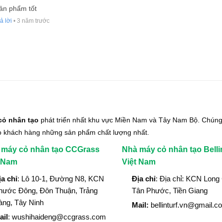
ản phẩm tốt
ả lời
•
3 năm trước
cỏ nhân tạo
phát triển nhất khu vực Miền Nam và Tây Nam Bộ. Chúng 
o khách hàng những sản phẩm chất lượng nhất.
 máy cỏ nhân tạo CCGrass
Nhà máy cỏ nhân tạo Belli
t Nam
Việt Nam
ịa chỉ
: Lô 10-1, Đường N8, KCN
Địa chỉ
: Địa chỉ: KCN Long
hước Đông, Đôn Thuận, Trảng
Tân Phước, Tiền Giang
àng, Tây Ninh
Mail:
bellinturf.vn@gmail.c
ail
: wushihaideng@ccgrass.com