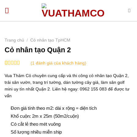
Bỏ
qua
nội
dung
Trang chủ
/
Cỏ nhân tạo TpHCM
Cỏ nhân tạo Quận 2
(
1
đánh giá của khách hàng)
5.00
1
trên 5
dựa trên
Vua Thảm Cỏ chuyên cung cấp và thi công cỏ nhân tạo Quận 2,
đánh giá
trải sân vườn, trang trí tường, dán tường cây giả, làm sân golf
mini uy tín nhất Quận 2. Liên hệ ngay: 0962 155 083 để được tư
vấn
Đơn giá tính theo m2: dài x rộng = diện tích
Khổ cuộn: 2m x 25m (50m2/cuộn)
Có cắt lẻ theo mét vuông
Số lượng nhiều miễn ship