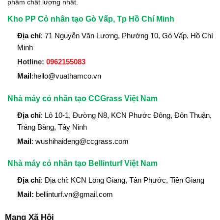
phẩm chất lượng nhất.
Kho PP Cỏ nhân tạo Gò Vấp, Tp Hồ Chí Minh
Địa chỉ
: 71 Nguyễn Văn Lượng, Phường 10, Gò Vấp, Hồ Chí
Minh
Hotline:
0962155083
Mail
:hello@vuathamco.vn
Nhà máy cỏ nhân tạo CCGrass Việt Nam
Địa chỉ
: Lô 10-1, Đường N8, KCN Phước Đông, Đôn Thuận,
Trảng Bàng, Tây Ninh
Mail
: wushihaideng@ccgrass.com
Nhà máy cỏ nhân tạo Bellinturf Việt Nam
Địa chỉ
: Địa chỉ: KCN Long Giang, Tân Phước, Tiền Giang
Mail:
bellinturf.vn@gmail.com
Mạng Xã Hội