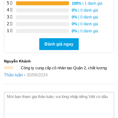
5.00
1
trên 5
5
100%
| 1 đánh giá
dựa trên
4
0%
| 0 đánh giá
đánh giá
3
0%
| 0 đánh giá
2
0%
| 0 đánh giá
1
0%
| 0 đánh giá
Đánh giá ngay
Nguyễn Khánh
Công ty cung cấp cỏ nhân tạo Quận 2, chất lượng
Được xếp
Thảo luận
•
30/06/2024
hạng
5
5
sao