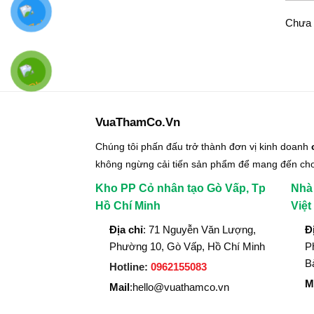
Chưa 
VuaThamCo.Vn
Chúng tôi phấn đấu trở thành đơn vị kinh doanh
không ngừng cải tiến sản phẩm để mang đến ch
Kho PP Cỏ nhân tạo Gò Vấp, Tp
Nhà
Hồ Chí Minh
Việ
Địa chỉ
: 71 Nguyễn Văn Lượng,
Đ
Phường 10, Gò Vấp, Hồ Chí Minh
P
B
Hotline:
0962155083
M
Mail
:hello@vuathamco.vn