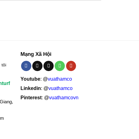
Mạng Xã Hội
tôi
Youtube
: @
vuathamco
nturf
Linkedin
: @
vuathamco
Pinterest
: @
vuathamcovn
 Giang,
om