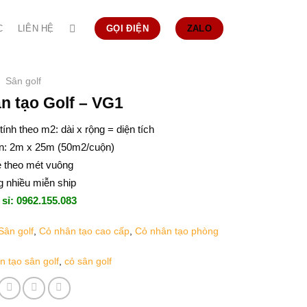
C
LIÊN HỆ
GỌI ĐIỆN
ZALO
Sân golf
n tạo Golf – VG1
tính theo m2: dài x rộng = diện tích
n: 2m x 25m (50m2/cuộn)
ẻ theo mét vuông
 nhiều miễn ship
 sỉ: 0962.155.083
Sân golf
,
Cỏ nhân tạo cao cấp
,
Cỏ nhân tạo phòng
n tạo sân golf
,
cỏ sân golf