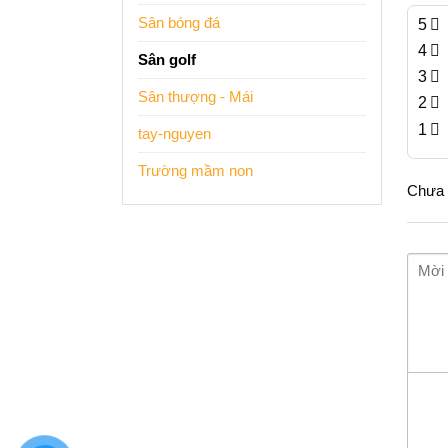
Sân bóng đá
5
4
Sân golf
3
Sân thượng - Mái
2
1
tay-nguyen
Trường mầm non
Chưa 