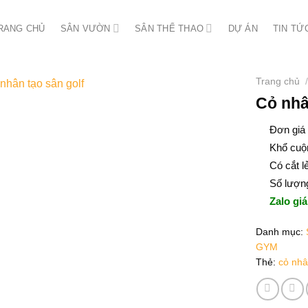
RANG CHỦ
SÂN VƯỜN
SÂN THỂ THAO
DỰ ÁN
TIN TỨ
Trang chủ
/
Cỏ nhâ
Đơn giá 
Khổ cuộ
Có cắt l
Số lượng
Zalo giá
Danh mục:
GYM
Thẻ:
cỏ nhâ