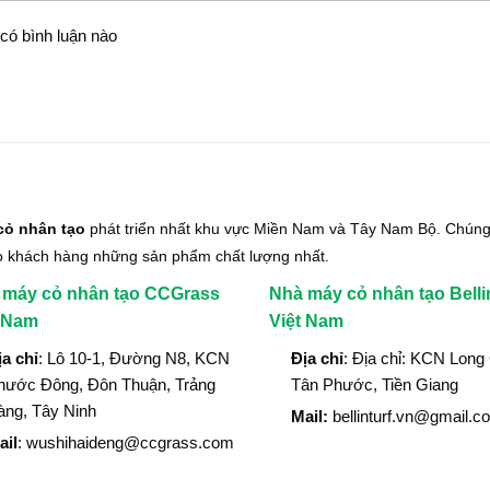
có bình luận nào
cỏ nhân tạo
phát triển nhất khu vực Miền Nam và Tây Nam Bộ. Chúng 
o khách hàng những sản phẩm chất lượng nhất.
 máy cỏ nhân tạo CCGrass
Nhà máy cỏ nhân tạo Belli
t Nam
Việt Nam
ịa chỉ
: Lô 10-1, Đường N8, KCN
Địa chỉ
: Địa chỉ: KCN Long
hước Đông, Đôn Thuận, Trảng
Tân Phước, Tiền Giang
àng, Tây Ninh
Mail:
bellinturf.vn@gmail.c
ail
: wushihaideng@ccgrass.com