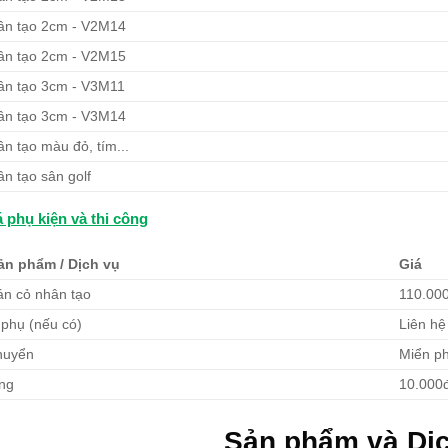
ân tạo 2cm - V2M14
ân tạo 2cm - V2M15
ân tạo 3cm - V3M11
ân tạo 3cm - V3M14
n tạo màu đỏ, tím...
n tạo sân golf
 phụ kiện và thi công
ản phẩm / Dịch vụ
Giá
án cỏ nhân tạo
110.00
 phụ (nếu có)
Liên hệ
huyển
Miển ph
ông
10.000
Sản phẩm và Dị