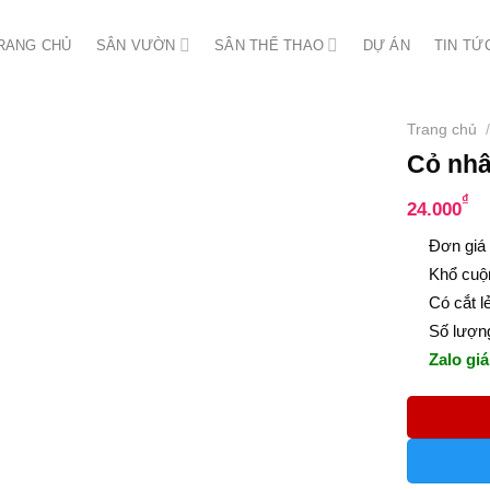
RANG CHỦ
SÂN VƯỜN
SÂN THỂ THAO
DỰ ÁN
TIN TỨ
Trang chủ
/
Cỏ nhâ
₫
24.000
Đơn giá 
Khổ cuộ
Có cắt l
Số lượng
Zalo giá