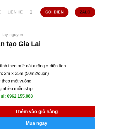
C
LIÊN HỆ
GỌI ĐIỆN
ZALO
tay-nguyen
n tạo Gia Lai
tính theo m2: dài x rộng = diện tích
n: 2m x 25m (50m2/cuộn)
ẻ theo mét vuông
 nhiều miễn ship
 sỉ: 0962.155.083
Thêm vào giỏ hàng
Mua ngay