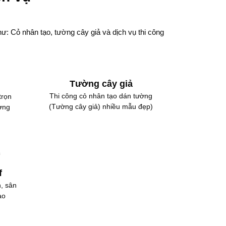
ư: Cỏ nhân tạo, tường cây giả và dịch vụ thi công
Tường cây giả
Thi công cỏ nhân tạo dán tường
trọn
(Tường cây giả) nhiều mẫu đẹp)
ường
f
, sân
ao