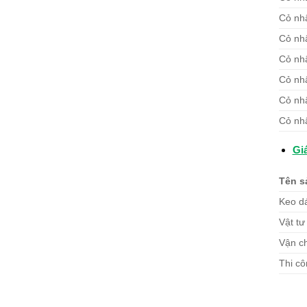
Cỏ nh
Cỏ nh
Cỏ nh
Cỏ nh
Cỏ nhâ
Cỏ nhâ
Giá
Tên s
Keo d
Vật tư
Vận c
Thi c