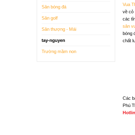
Vua T
Sân bóng đá
về cỏ 
Sân golf
các t
sân v
Sân thượng - Mái
bóng 
tay-nguyen
chất l
Trường mầm non
Các b
Phú T
Hotli