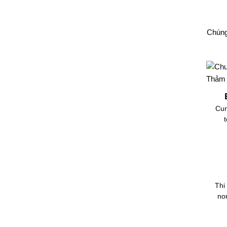
Chúng
Cun
Thi
no