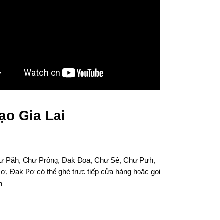
ạo Gia Lai
Chư Păh, Chư Prông, Đak Đoa, Chư Sê, Chư Pưh,
ơ, Đak Pơ có thể ghé trực tiếp cửa hàng hoặc gọi
n