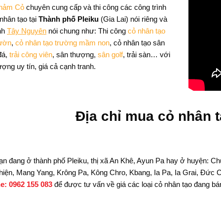
hảm Cỏ
chuyên cung cấp và thi công các công trình
nhân tạo tại
Thành phố Pleiku
(Gia Lai) nói riêng và
ỉnh
Tây Nguyên
nói chung như: Thi công
cỏ nhân tạo
ườn
,
cỏ nhân tạo trường mầm non
, cỏ nhân tạo sân
đá,
trải công viên
, sân thượng,
sân golf
, trải sàn… với
ượng uy tín, giá cả cạnh tranh.
Địa chỉ mua cỏ nhân t
ạn đang ở thành phố Pleiku, thị xã An Khê, Ayun Pa hay ở huyện: 
hiện, Mang Yang, Krông Pa, Kông Chro, Kbang, Ia Pa, Ia Grai, Đức C
ne: 0962 155 083
để được tư vấn về giá các loại cỏ nhân tạo đang bá