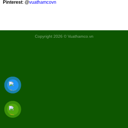
Pinterest
: @
vuathamcovn
Copyright 2026 © Vuathamco.vn