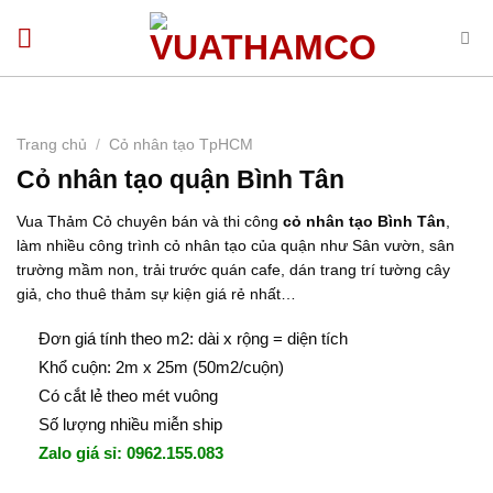
Bỏ
qua
nội
dung
Trang chủ
/
Cỏ nhân tạo TpHCM
Cỏ nhân tạo quận Bình Tân
Vua Thảm Cỏ chuyên bán và thi công
cỏ nhân tạo Bình Tân
,
làm nhiều công trình cỏ nhân tạo của quận như Sân vườn, sân
trường mầm non, trải trước quán cafe, dán trang trí tường cây
giả, cho thuê thảm sự kiện giá rẻ nhất…
Đơn giá tính theo m2: dài x rộng = diện tích
Khổ cuộn: 2m x 25m (50m2/cuộn)
Có cắt lẻ theo mét vuông
Số lượng nhiều miễn ship
Zalo giá sỉ: 0962.155.083