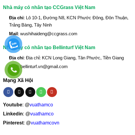
Nhà máy cỏ nhân tạo CCGrass Việt Nam
Địa chỉ
: Lô 10-1, Đường N8, KCN Phước Đông, Đôn Thuận,
Trảng Bàng, Tây Ninh
Mail
: wushihaideng@ccgrass.com
Nhà máy cỏ nhân tạo Bellinturf Việt Nam
Địa chỉ
: Địa chỉ: KCN Long Giang, Tân Phước, Tiền Giang
Mail:
bellinturf.vn@gmail.com
Mạng Xã Hội
Youtube
: @
vuathamco
Linkedin
: @
vuathamco
Pinterest
: @
vuathamcovn