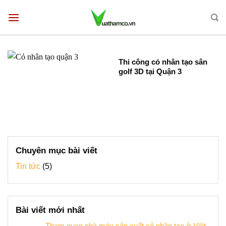
Bỏ
qua
nội
dung
Thi công cỏ nhân tạo sân
golf 3D tại Quận 3
Chuyên mục bài viết
Tin tức
(5)
Bài viết mới nhất
Tham quan nhà máy sản xuất cỏ nhân tạo ở Việt