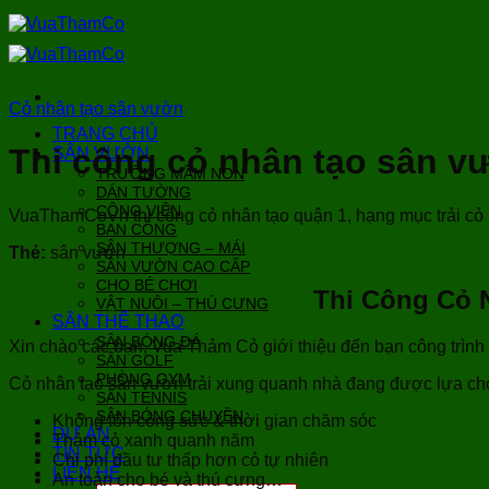
Bỏ
qua
nội
dung
Cỏ nhân tạo sân vườn
TRANG CHỦ
Thi công cỏ nhân tạo sân 
SÂN VƯỜN
TRƯỜNG MẦM NON
DÁN TƯỜNG
CÔNG VIÊN
VuaThamCoVn thi công cỏ nhân tạo quận 1, hạng mục trải cỏ n
BAN CÔNG
SÂN THƯỢNG – MÁI
Thẻ:
sân vườn
SÂN VƯỜN CAO CẤP
CHO BÉ CHƠI
Thi Công Cỏ 
VẬT NUÔI – THÚ CƯNG
SÂN THỂ THAO
SÂN BÓNG ĐÁ
Xin chào các bạn, Vua Thảm Cỏ giới thiệu đến bạn công trình 
SÂN GOLF
PHÒNG GYM
Cỏ nhân tạo sân vườn trải xung quanh nhà đang được lựa ch
SÂN TENNIS
SÂN BÓNG CHUYỀN
Không tốn công sức & thời gian chăm sóc
DỰ ÁN
Thảm cỏ xanh quanh năm
TIN TỨC
Chi phí đầu tư thấp hơn cỏ tự nhiên
LIÊN HỆ
An toàn cho bé và thú cưng…